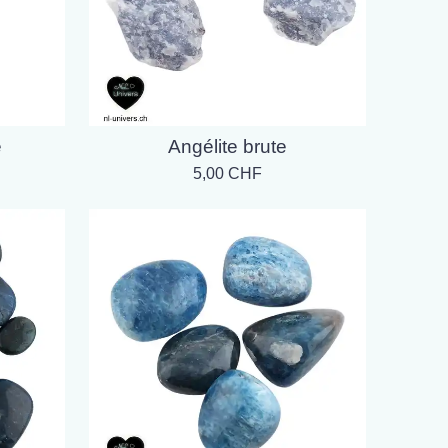
e
Angélite brute
5,00 CHF