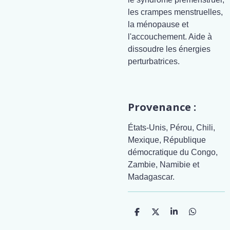
les crampes menstruelles,
la ménopause et
l'accouchement. Aide à
dissoudre les énergies
perturbatrices.
Provenance :
États-Unis, Pérou, Chili,
Mexique, République
démocratique du Congo,
Zambie, Namibie et
Madagascar.
P
P
P
P
a
a
a
a