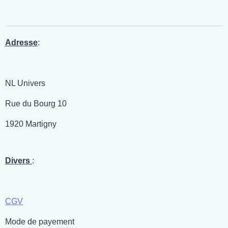
r
r
r
r
t
t
t
t
a
a
a
a
g
g
g
g
e
e
e
e
r
r
r
r
Adresse
:
NL Univers
Rue du Bourg 10
1920 Martigny
Divers
:
CGV
Mode de payement