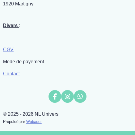
1920 Martigny
Divers
:
CGV
Mode de payement
Contact
F
I
W
a
n
h
c
s
a
© 2025 - 2026 NL Univers
e
t
t
b
a
s
Propulsé par
Webador
o
g
A
o
r
p