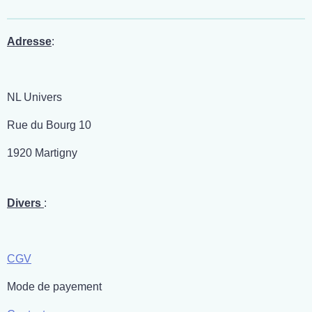
a
a
a
a
g
g
g
g
e
e
e
e
r
r
r
r
Adresse
:
NL Univers
Rue du Bourg 10
1920 Martigny
Divers
:
CGV
Mode de payement