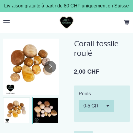
Livraison gratuite à partir de 80 CHF uniquement en Suisse
Passer
au
contenu
principal
Corail fossile
roulé
2,00 CHF
Poids