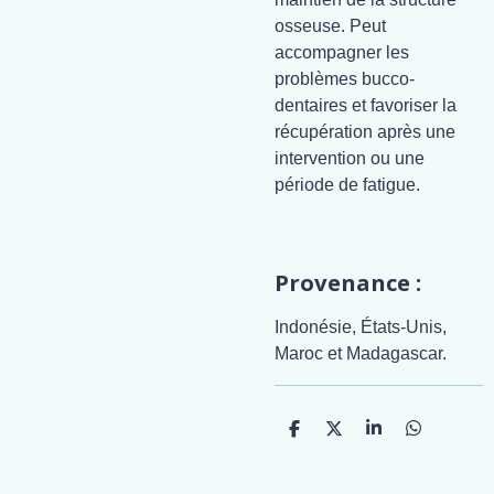
osseuse. Peut
accompagner les
problèmes bucco-
dentaires et favoriser la
récupération après une
intervention ou une
période de fatigue.
Provenance :
Indonésie, États-Unis,
Maroc et Madagascar.
P
P
P
P
a
a
a
a
r
r
r
r
t
t
t
t