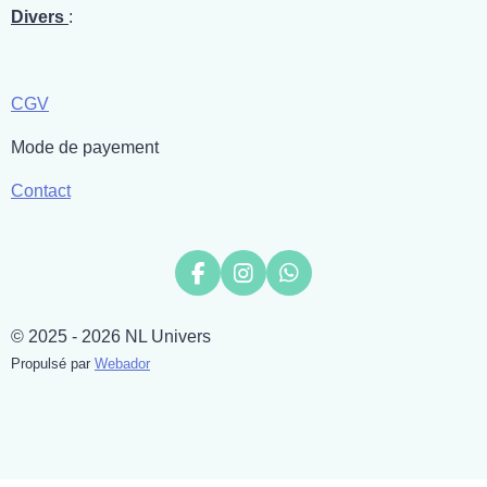
Divers
:
CGV
Mode de payement
Contact
F
I
W
a
n
h
c
s
a
© 2025 - 2026 NL Univers
e
t
t
b
a
s
Propulsé par
Webador
o
g
A
o
r
p
k
a
p
m