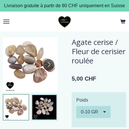
Livraison gratuite à partir de 80 CHF uniquement en Suisse
Passer
au
contenu
principal
Agate cerise /
Fleur de cerisier
roulée
5,00 CHF
Poids