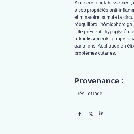
Accélère le rétablissement
à ses propriétés anti-inflamm
éliminatoire, stimule la circ
rééquilibre l'hémisphère ga
Elle prévient l’hypoglycémie,
refroidissements, grippe, apa
ganglions. Appliquée en élix
problèmes cutanés.
Provenance :
Brésil et Inde
P
P
P
a
a
a
r
r
r
t
t
t