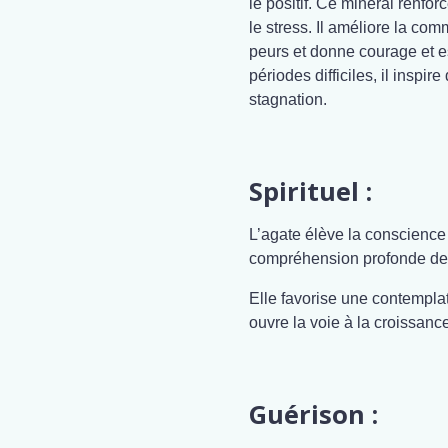
le positif. Ce minéral renfor
le stress. Il améliore la co
peurs et donne courage et e
périodes difficiles, il inspir
stagnation.
Spirituel :
L’agate élève la conscience 
compréhension profonde de l
Elle favorise une contemplat
ouvre la voie à la croissance 
Guérison :