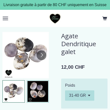
Livraison gratuite à partir de 80 CHF uniquement en Suisse
Passer
au
contenu
principal
Agate
Dendritique
galet
12,00 CHF
Poids