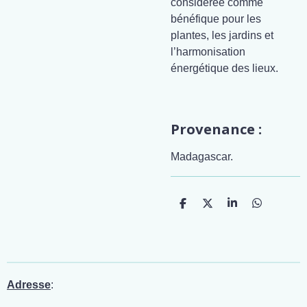
considérée comme
bénéfique pour les
plantes, les jardins et
l’harmonisation
énergétique des lieux.
Provenance :
Madagascar.
P
P
P
P
a
a
a
a
r
r
r
r
t
t
t
t
a
a
a
a
g
g
g
g
e
e
e
e
r
r
r
r
Adresse
: