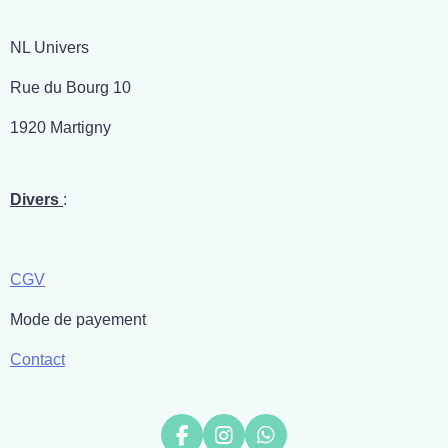
NL Univers
Rue du Bourg 10
1920 Martigny
Divers
:
CGV
Mode de payement
Contact
F
I
W