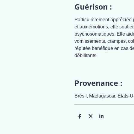
Guérison :
Particulièrement appréciée p
et aux émotions, elle soutie
psychosomatiques. Elle aide
vomissements, crampes, coli
réputée bénéfique en cas de 
débilitants.
Provenance :
Brésil, Madagascar, Etats-
P
P
P
a
a
a
r
r
r
t
t
t