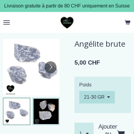
Livraison gratuite à partir de 80 CHF uniquement en Suisse
Passer
au
contenu
principal
Angélite brute
5,00 CHF
Poids
Ajouter
au