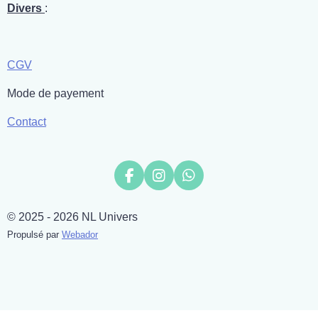
Divers
:
CGV
Mode de payement
Contact
F
I
W
a
n
h
c
s
a
© 2025 - 2026 NL Univers
e
t
t
b
a
s
Propulsé par
Webador
o
g
A
o
r
p
k
a
p
m