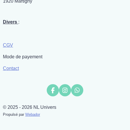
1920 Martigny
Divers
:
CGV
Mode de payement
Contact
F
I
W
a
n
h
c
s
a
© 2025 - 2026 NL Univers
e
t
t
b
a
s
Propulsé par
Webador
o
g
A
o
r
p