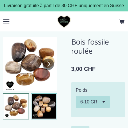
Livraison gratuite à partir de 80 CHF uniquement en Suisse
Passer
au
contenu
principal
Bois fossile
roulée
3,00 CHF
Poids