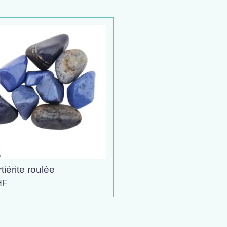
iérite roulée
HF