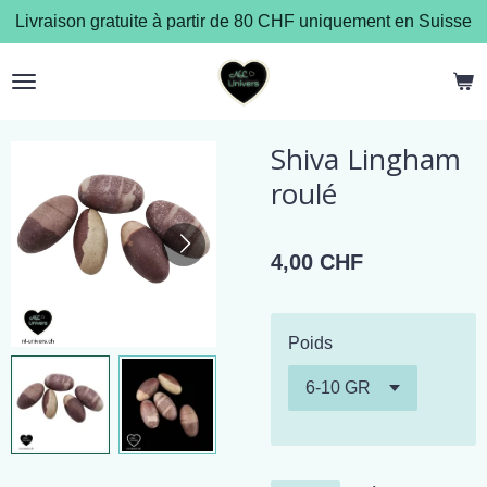
Livraison gratuite à partir de 80 CHF uniquement en Suisse
Passer
au
contenu
principal
Shiva Lingham
roulé
4,00 CHF
Poids