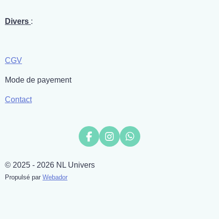
Divers
:
CGV
Mode de payement
Contact
F
I
W
a
n
h
c
s
a
© 2025 - 2026 NL Univers
e
t
t
b
a
s
Propulsé par
Webador
o
g
A
o
r
p
k
a
p
m