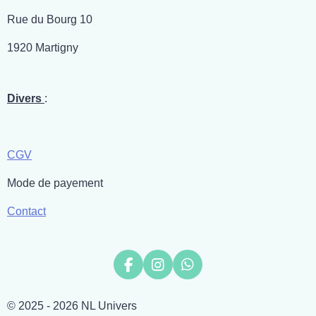
Rue du Bourg 10
1920 Martigny
Divers
:
CGV
Mode de payement
Contact
F
I
W
a
n
h
c
s
a
© 2025 - 2026 NL Univers
e
t
t