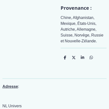
Provenance :
Chine, Afghanistan,
Mexique, États-Unis,
Autriche, Allemagne,
Suisse, Norvège, Russie
et Nouvelle-Zélande.
P
P
P
P
a
a
a
a
r
r
r
r
t
t
t
t
a
a
a
a
g
g
g
g
e
e
e
e
r
r
r
r
Adresse
:
NL Univers