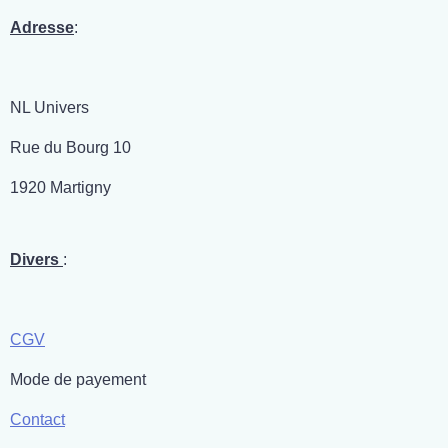
e
e
e
e
r
r
r
r
Adresse
:
NL Univers
Rue du Bourg 10
1920 Martigny
Divers
:
CGV
Mode de payement
Contact