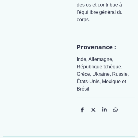
des os et contribue à
l'équilibre général du
corps.
Provenance :
Inde, Allemagne,
République tchèque,
Grèce, Ukraine, Russie,
États-Unis, Mexique et
Brésil.
P
P
P
P
a
a
a
a
r
r
r
r
t
t
t
t
a
a
a
a
g
g
g
g