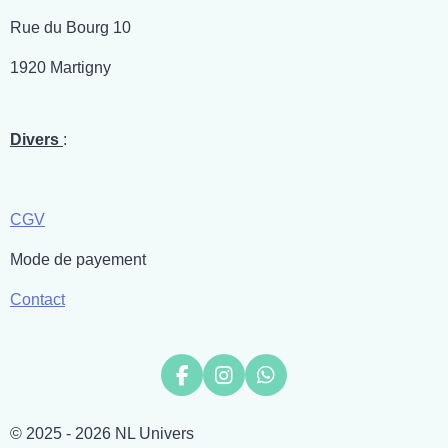
Rue du Bourg 10
1920 Martigny
Divers
:
CGV
Mode de payement
Contact
F
I
W
a
n
h
c
s
a
© 2025 - 2026 NL Univers
e
t
t