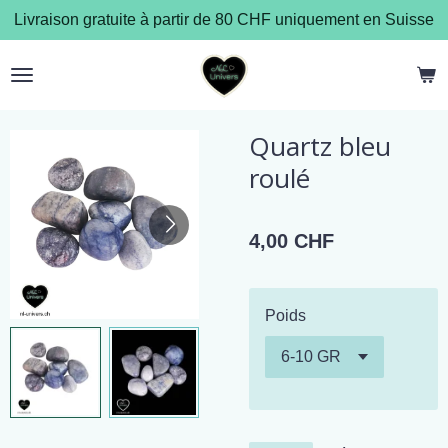
Livraison gratuite à partir de 80 CHF uniquement en Suisse
Passer
au
contenu
principal
Quartz bleu
roulé
4,00 CHF
Poids