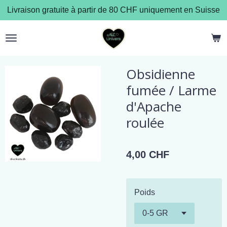
Livraison gratuite à partir de 80 CHF uniquement en Suisse
Passer
au
contenu
principal
Obsidienne
fumée / Larme
d'Apache
roulée
4,00 CHF
Poids