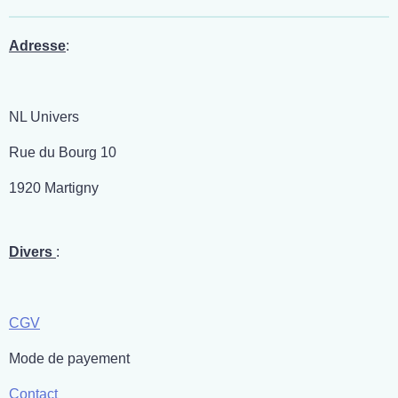
a
a
a
a
g
g
g
g
e
e
e
e
r
r
r
r
Adresse
:
NL Univers
Rue du Bourg 10
1920 Martigny
Divers
:
CGV
Mode de payement
Contact