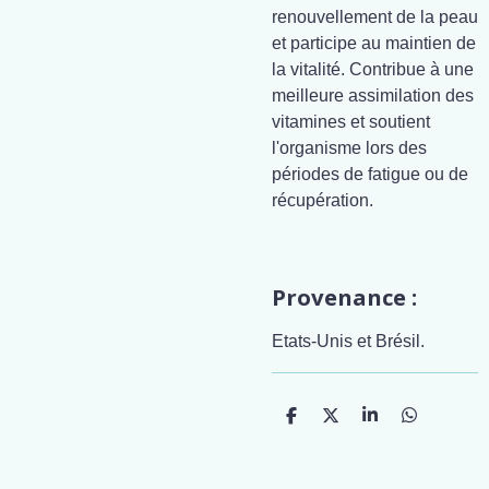
renouvellement de la peau
et participe au maintien de
la vitalité. Contribue à une
meilleure assimilation des
vitamines et soutient
l'organisme lors des
périodes de fatigue ou de
récupération.
Provenance :
Etats-Unis et Brésil.
P
P
P
P
a
a
a
a
r
r
r
r
t
t
t
t