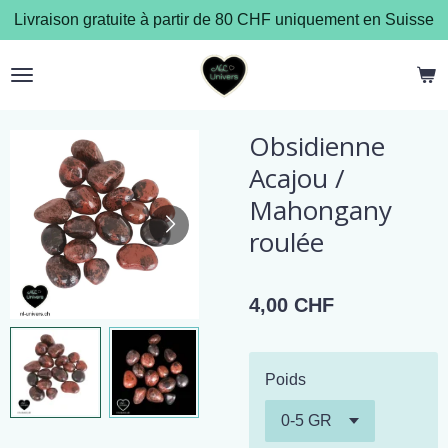
Livraison gratuite à partir de 80 CHF uniquement en Suisse
Passer
au
contenu
principal
Obsidienne
Acajou /
Mahongany
roulée
4,00 CHF
Poids