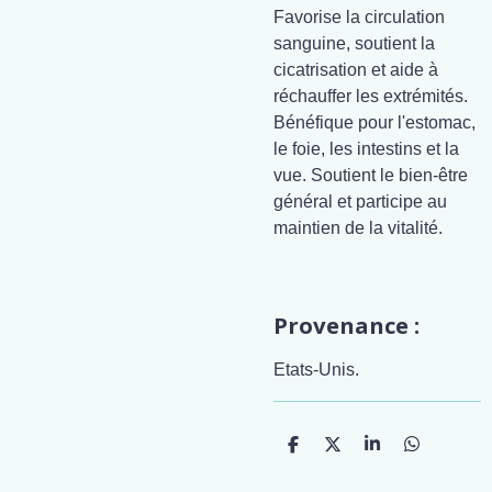
Favorise la circulation
sanguine, soutient la
cicatrisation et aide à
réchauffer les extrémités.
Bénéfique pour l'estomac,
le foie, les intestins et la
vue. Soutient le bien-être
général et participe au
maintien de la vitalité.
Provenance :
Etats-Unis.
P
P
P
P
a
a
a
a
r
r
r
r