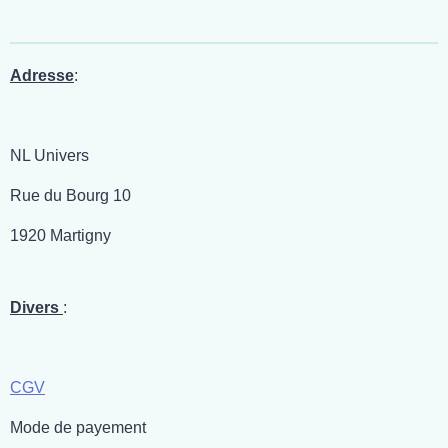
t
t
t
t
a
a
a
a
g
g
g
g
e
e
e
e
r
r
r
r
Adresse
:
NL Univers
Rue du Bourg 10
1920 Martigny
Divers
:
CGV
Mode de payement