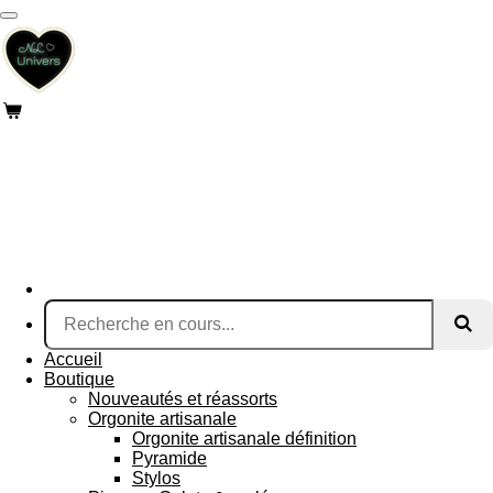
Passer
au
contenu
principal
Accueil
Boutique
Nouveautés et réassorts
Orgonite artisanale
Orgonite artisanale définition
Pyramide
Stylos