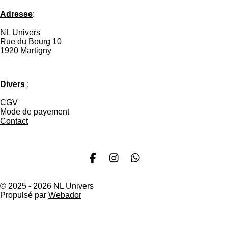
t
t
t
t
a
a
a
a
Adresse
:
g
g
g
g
e
e
e
e
NL Univers
r
r
r
r
Rue du Bourg 10
1920 Martigny
Divers
:
CGV
Mode de payement
Contact
F
I
W
a
n
h
c
s
a
© 2025 - 2026 NL Univers
e
t
t
Propulsé par
Webador
b
a
s
o
g
A
o
r
p