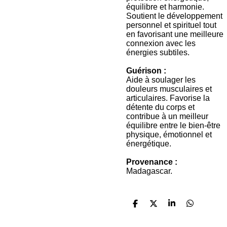
équilibre et harmonie.
Soutient le développement
personnel et spirituel tout
en favorisant une meilleure
connexion avec les
énergies subtiles.
Guérison :
Aide à soulager les
douleurs musculaires et
articulaires. Favorise la
détente du corps et
contribue à un meilleur
équilibre entre le bien-être
physique, émotionnel et
énergétique.
Provenance :
Madagascar.
P
P
P
P
a
a
a
a
r
r
r
r