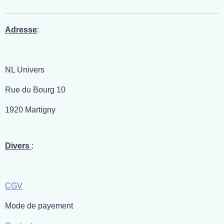
a
a
a
a
g
g
g
g
e
e
e
e
r
r
r
r
Adresse
:
NL Univers
Rue du Bourg 10
1920 Martigny
Divers
:
CGV
Mode de payement