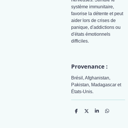
système immunitaire,
favorise la détente et peut
aider lors de crises de
panique, d'addictions ou
d'états émotionnels
difficiles.
Provenance :
Brésil, Afghanistan,
Pakistan, Madagascar et
États-Unis.
P
P
P
P
a
a
a
a
r
r
r
r
t
t
t
t