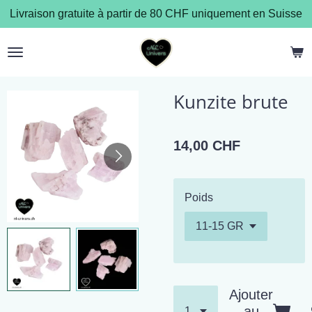
Livraison gratuite à partir de 80 CHF uniquement en Suisse
Passer
au
contenu
principal
Kunzite brute
14,00 CHF
Poids
Ajouter
au