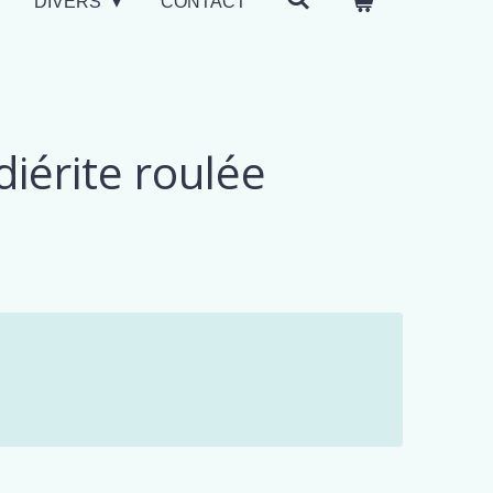
DIVERS
CONTACT
rdiérite roulée