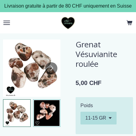
Livraison gratuite à partir de 80 CHF uniquement en Suisse
Passer
au
contenu
principal
Grenat
Vésuvianite
roulée
5,00 CHF
Poids