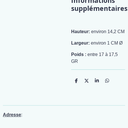
Informations
supplémentaires
Hauteur:
environ 14,2 CM
Largeur:
environ 1 CM Ø
Poids :
entre 17 à 17,5
GR
P
P
P
P
a
a
a
a
r
r
r
r
t
t
t
t
a
a
a
a
g
g
g
g
e
e
e
e
r
r
r
r
Adresse
: