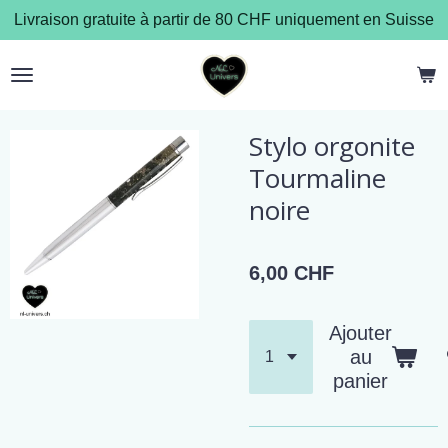
Livraison gratuite à partir de 80 CHF uniquement en Suisse
Passer
au
contenu
principal
Stylo orgonite
Tourmaline
noire
6,00 CHF
Ajouter
au
panier