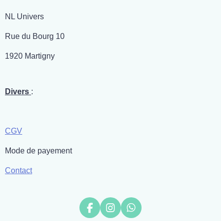
NL Univers
Rue du Bourg 10
1920 Martigny
Divers
:
CGV
Mode de payement
Contact
F
I
W