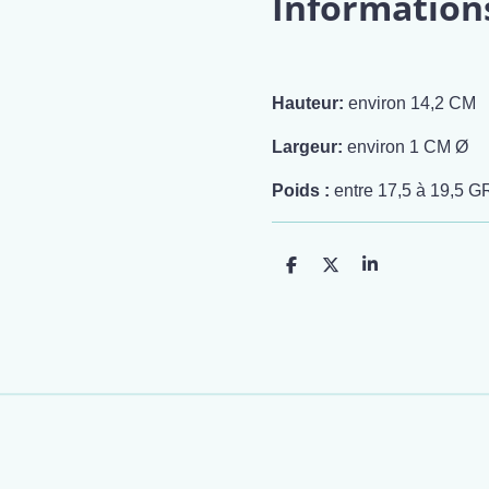
Information
Hauteur:
environ 14,2 CM
Largeur:
environ 1 CM Ø
Poids :
entre 17,5 à 19,5 G
P
P
P
a
a
a
r
r
r
t
t
t
a
a
a
g
g
g
e
e
e
r
r
r