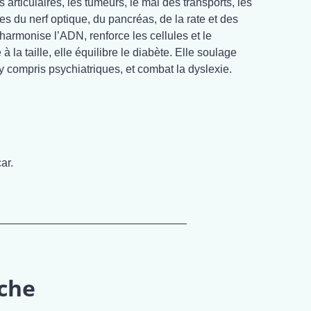
s articulaires, les tumeurs, le mal des transports, les
les du nerf optique, du pancréas, de la rate et des
harmonise l’ADN, renforce les cellules et le
 la taille, elle équilibre le diabète. Elle soulage
y compris psychiatriques, et combat la dyslexie.
ar.
______________________________
oche