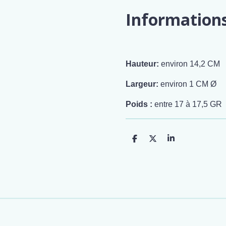
Information
Hauteur:
environ 14,2 CM
Largeur:
environ 1 CM Ø
Poids :
entre 17 à 17,5 GR
P
P
P
a
a
a
r
r
r
t
t
t
a
a
a
g
g
g
e
e
e
r
r
r