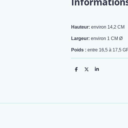
Information
Hauteur:
environ 14,2 CM
Largeur:
environ 1 CM Ø
Poids :
entre 16,5 à 17,5 G
P
P
P
a
a
a
r
r
r
t
t
t
a
a
a
g
g
g
e
e
e
r
r
r