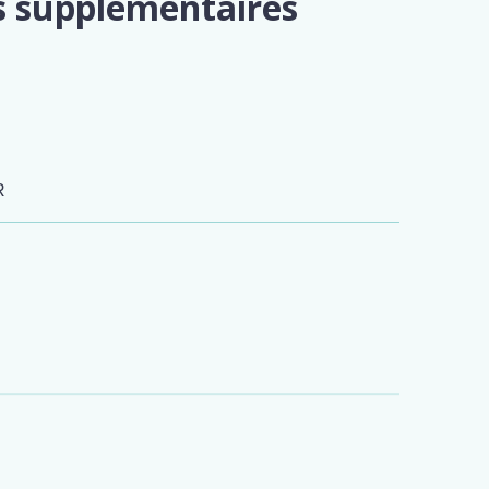
s supplémentaires
R