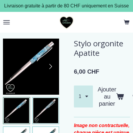
Livraison gratuite à partir de 80 CHF uniquement en Suisse
Passer
au
contenu
principal
Stylo orgonite
Apatite
6,00 CHF
Ajouter
au
panier
Image non contractuelle,
chaque pièce est unique