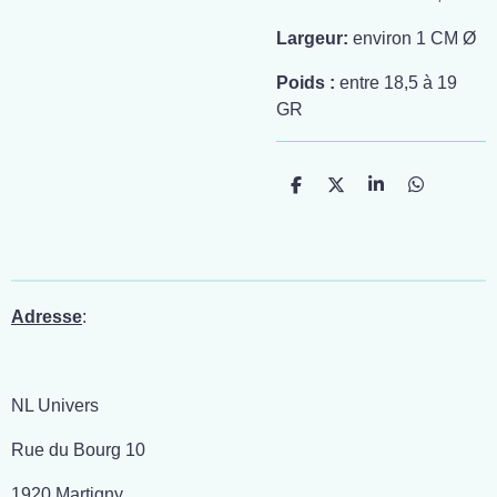
Largeur:
environ 1 CM Ø
Poids :
entre 18,5 à 19
GR
P
P
P
P
a
a
a
a
r
r
r
r
t
t
t
t
a
a
a
a
g
g
g
g
e
e
e
e
r
r
r
r
Adresse
:
NL Univers
Rue du Bourg 10
1920 Martigny