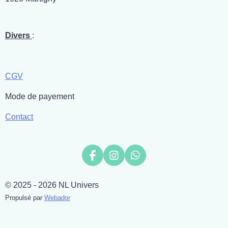
Divers
:
CGV
Mode de payement
Contact
F
I
W
a
n
h
c
s
a
© 2025 - 2026 NL Univers
e
t
t
b
a
s
Propulsé par
Webador
o
g
A
o
r
p
k
a
p