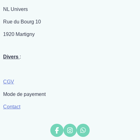
NL Univers
Rue du Bourg 10
1920 Martigny
Divers
:
CGV
Mode de payement
Contact
F
I
W
a
n
h