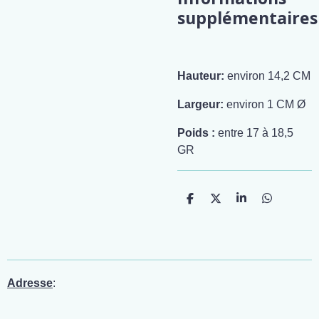
supplémentaires
Hauteur:
environ 14,2 CM
Largeur:
environ 1 CM Ø
Poids :
entre 17 à 18,5
GR
P
P
P
P
a
a
a
a
r
r
r
r
t
t
t
t
a
a
a
a
g
g
g
g
e
e
e
e
r
r
r
r
Adresse
: