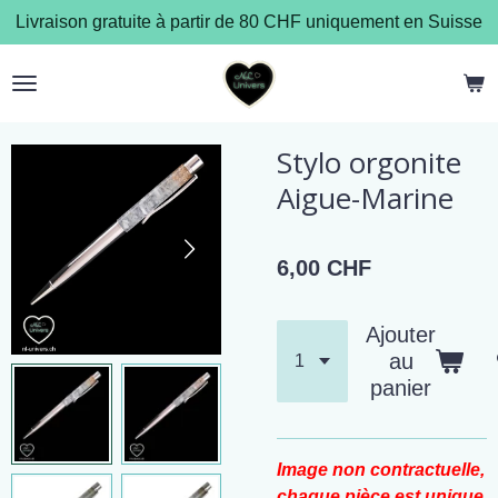
Livraison gratuite à partir de 80 CHF uniquement en Suisse
Passer
au
contenu
principal
Stylo orgonite
Aigue-Marine
6,00 CHF
Ajouter
au
panier
Image non contractuelle,
chaque pièce est unique