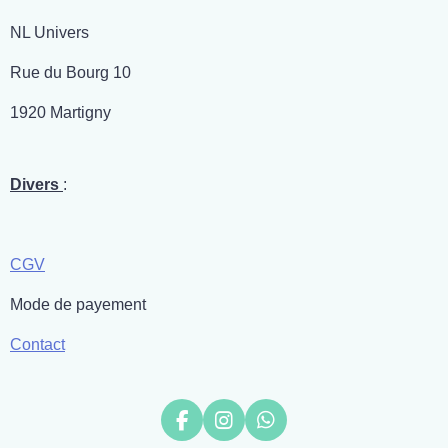
NL Univers
Rue du Bourg 10
1920 Martigny
Divers
:
CGV
Mode de payement
Contact
F
I
W
a
n
h