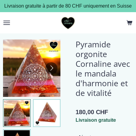
Livraison gratuite à partir de 80 CHF uniquement en Suisse
Passer
au
contenu
principal
Pyramide
orgonite
Cornaline avec
le mandala
d'harmonie et
de vitalité
180,00 CHF
Livraison gratuite