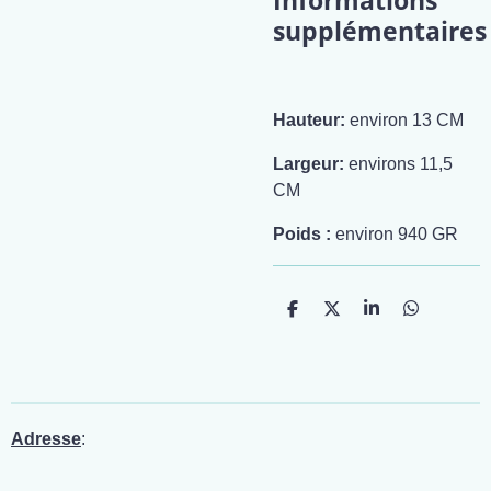
Informations
supplémentaires
Hauteur:
environ 13 CM
Largeur:
environs 11,5
CM
Poids :
environ 940 GR
P
P
P
P
a
a
a
a
r
r
r
r
t
t
t
t
a
a
a
a
g
g
g
g
e
e
e
e
r
r
r
r
Adresse
: