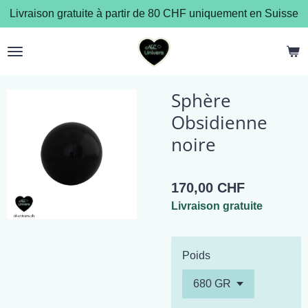
Livraison gratuite à partir de 80 CHF uniquement en Suisse
Passer
au
contenu
principal
Sphère
Obsidienne
noire
170,00 CHF
Livraison gratuite
Poids