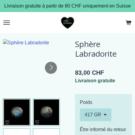
Livraison gratuite à partir de 80 CHF uniquement en Suisse
Passer
au
contenu
principal
Sphère
Labradorite
83,00 CHF
Livraison gratuite
Poids
Être informé du retour