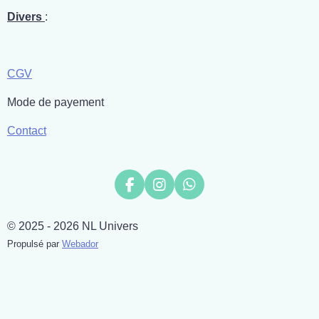
Divers
:
CGV
Mode de payement
Contact
F
I
W
a
n
h
c
s
a
© 2025 - 2026 NL Univers
e
t
t
b
a
s
Propulsé par
Webador
o
g
A
o
r
p
k
a
p
m