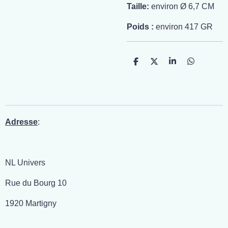
Taille:
environ Ø 6,7 CM
Poids :
environ 417 GR
P
P
P
P
a
a
a
a
r
r
r
r
t
t
t
t
a
a
a
a
g
g
g
g
e
e
e
e
r
r
r
r
Adresse
:
NL Univers
Rue du Bourg 10
1920 Martigny