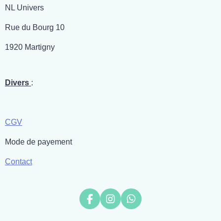
NL Univers
Rue du Bourg 10
1920 Martigny
Divers
:
CGV
Mode de payement
Contact
F
I
W
a
n
h