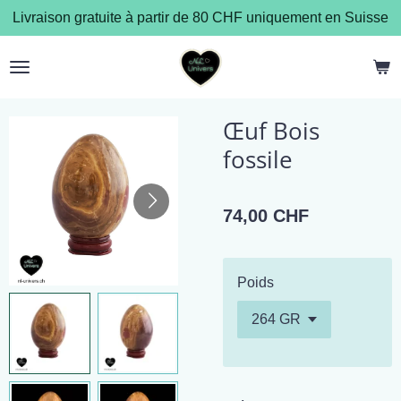
Livraison gratuite à partir de 80 CHF uniquement en Suisse
Passer
au
contenu
principal
Œuf Bois
fossile
74,00 CHF
Poids