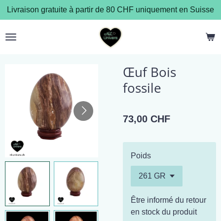
Livraison gratuite à partir de 80 CHF uniquement en Suisse
Passer
au
contenu
principal
Œuf Bois
fossile
73,00 CHF
Poids
Être informé du retour
en stock du produit