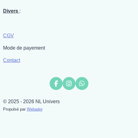
Divers
:
CGV
Mode de payement
Contact
F
I
W
a
n
h
c
s
a
© 2025 - 2026 NL Univers
e
t
t
b
a
s
Propulsé par
Webador
o
g
A
o
r
p
k
a
p
m