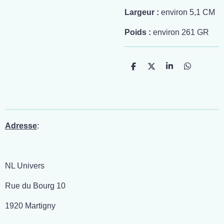
Largeur :
environ 5,1 CM
Poids :
environ 261 GR
P
P
P
P
a
a
a
a
r
r
r
r
t
t
t
t
a
a
a
a
g
g
g
g
e
e
e
e
r
r
r
r
Adresse
:
NL Univers
Rue du Bourg 10
1920 Martigny