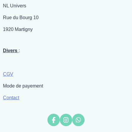
NL Univers
Rue du Bourg 10
1920 Martigny
Divers
:
CGV
Mode de payement
Contact
F
I
W
a
n
h