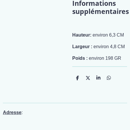
Informations
supplémentaires
Hauteur:
environ 6,3 CM
Largeur :
environ 4,8 CM
Poids :
environ 198 GR
P
P
P
P
a
a
a
a
r
r
r
r
t
t
t
t
a
a
a
a
g
g
g
g
e
e
e
e
r
r
r
r
Adresse
: