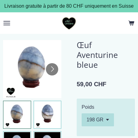
Livraison gratuite à partir de 80 CHF uniquement en Suisse
Passer
au
contenu
principal
Œuf
Aventurine
bleue
59,00 CHF
Poids