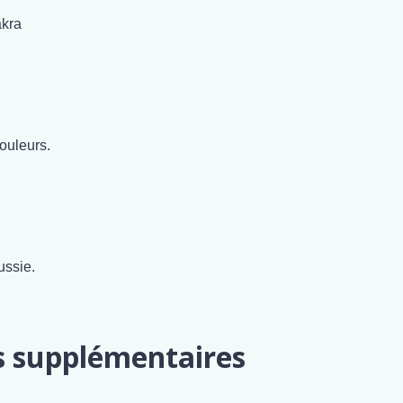
kra
douleurs.
ussie.
s supplémentaires