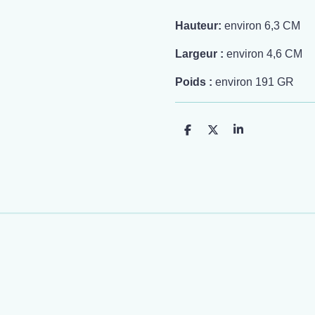
Hauteur:
environ 6,3 CM
Largeur :
environ 4,6 CM
Poids :
environ 191 GR
P
P
P
a
a
a
r
r
r
t
t
t
a
a
a
g
g
g
e
e
e
r
r
r