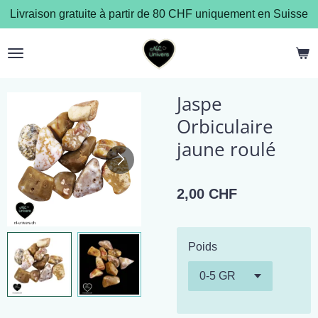
Livraison gratuite à partir de 80 CHF uniquement en Suisse
Passer
au
contenu
principal
Jaspe
Orbiculaire
jaune roulé
2,00 CHF
Poids