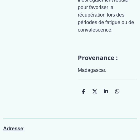
pour favoriser la
récupération lors des
périodes de fatigue ou de
convalescence.
Provenance :
Madagascar.
P
P
P
P
a
a
a
a
r
r
r
r
t
t
t
t
a
a
a
a
g
g
g
g
e
e
e
e
r
r
r
r
Adresse
: