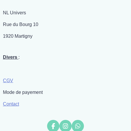
NL Univers
Rue du Bourg 10
1920 Martigny
Divers
:
CGV
Mode de payement
Contact
F
I
W