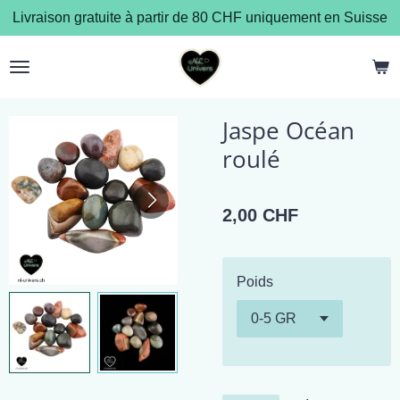
Livraison gratuite à partir de 80 CHF uniquement en Suisse
Passer
au
contenu
principal
Jaspe Océan
roulé
2,00 CHF
Poids