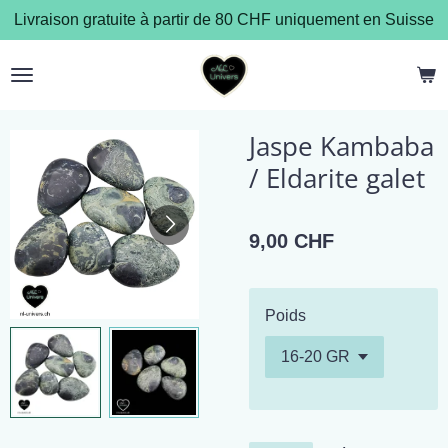
Livraison gratuite à partir de 80 CHF uniquement en Suisse
Passer
au
contenu
principal
Jaspe Kambaba
/ Eldarite galet
9,00 CHF
Poids