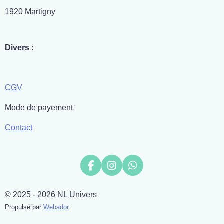
1920 Martigny
Divers
:
CGV
Mode de payement
Contact
F
I
W
a
n
h
c
s
a
© 2025 - 2026 NL Univers
e
t
t
b
a
s
Propulsé par
Webador
o
g
A