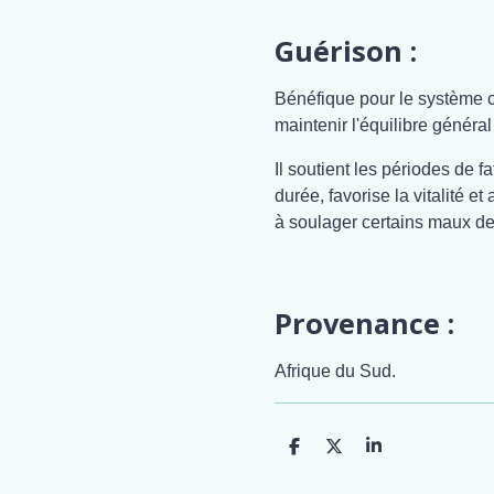
Guérison :
Bénéfique pour le système cir
maintenir l'équilibre général
Il soutient les périodes de
durée, favorise la vitalité et
à soulager certains maux de 
Provenance :
Afrique du Sud.
P
P
P
a
a
a
r
r
r