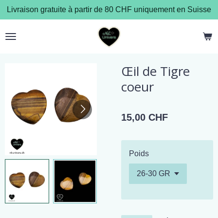
Livraison gratuite à partir de 80 CHF uniquement en Suisse
Passer
au
contenu
principal
Œil de Tigre
coeur
15,00 CHF
Poids