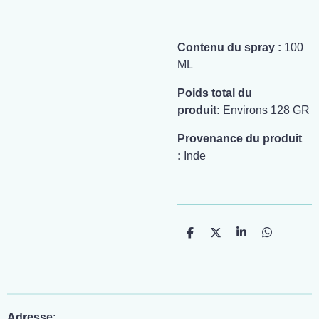
Contenu du spray :
100
ML
Poids total du
produit:
Environs 128 GR
Provenance du produit
:
Inde
P
P
P
P
a
a
a
a
r
r
r
r
t
t
t
t
a
a
a
a
g
g
g
g
e
e
e
e
r
r
r
r
Adresse
: