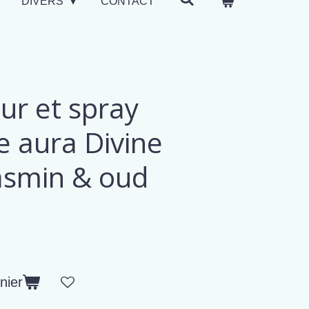
DIVERS
CONTACT
ur et spray
 aura Divine
asmin & oud
nier