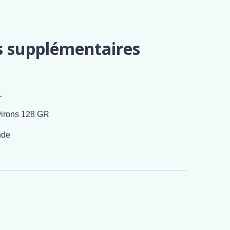
s supplémentaires
L
irons 128 GR
nde