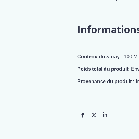
Information
Contenu du spray :
100 M
Poids total du produit:
Env
Provenance du produit :
I
P
P
P
a
a
a
r
r
r
t
t
t
a
a
a