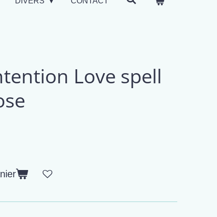
DIVERS
CONTACT
ntention Love spell
ose
nier