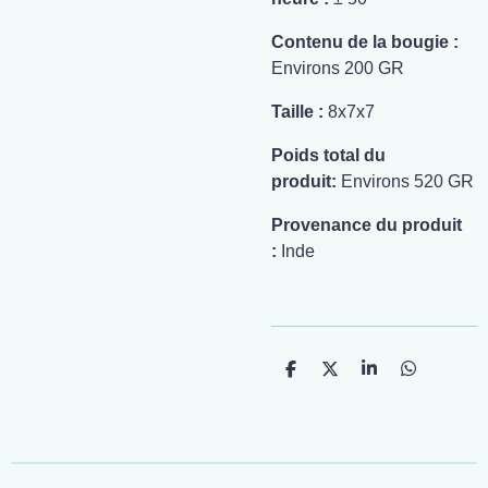
Contenu de la bougie :
Environs 200 GR
Taille :
8x7x7
Poids total du
produit:
Environs 520 GR
Provenance du produit
:
Inde
P
P
P
P
a
a
a
a
r
r
r
r
t
t
t
t
a
a
a
a
g
g
g
g
e
e
e
e