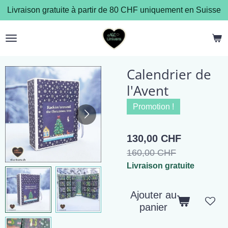
Livraison gratuite à partir de 80 CHF uniquement en Suisse
Passer
au
contenu
principal
Calendrier de
l'Avent
Promotion !
130,00 CHF
160,00 CHF
Livraison gratuite
Ajouter au
panier