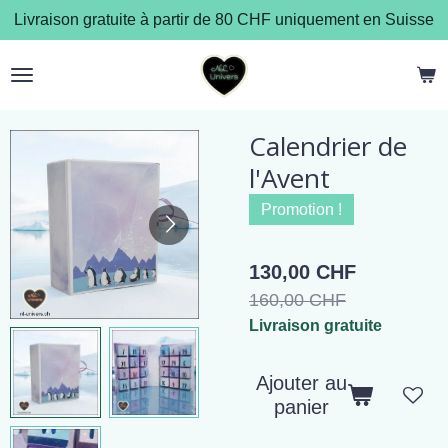
Livraison gratuite à partir de 80 CHF uniquement en Suisse
Passer
au
contenu
principal
Calendrier de
l'Avent
Promotion !
130,00 CHF
160,00 CHF
Livraison gratuite
Ajouter au
panier