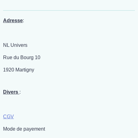
t
t
t
t
a
a
a
a
g
g
g
g
e
e
e
e
r
r
r
r
Adresse
:
NL Univers
Rue du Bourg 10
1920 Martigny
Divers
:
CGV
Mode de payement