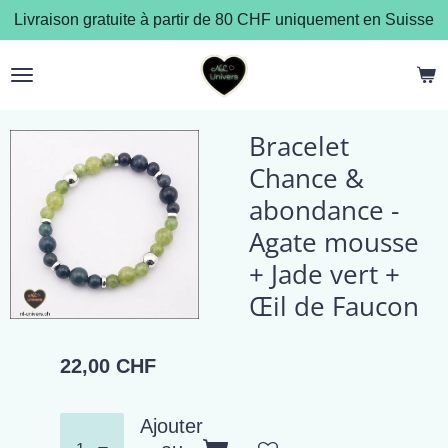
Livraison gratuite à partir de 80 CHF uniquement en Suisse
Passer
au
contenu
principal
Bracelet
Chance &
abondance -
Agate mousse
+ Jade vert +
Œil de Faucon
22,00 CHF
Ajouter