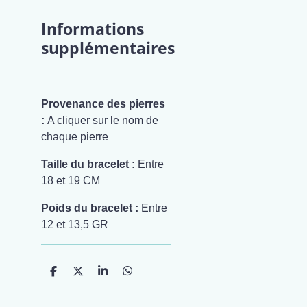
Informations
supplémentaires
Provenance des pierres
:
A cliquer sur le nom de
chaque
pierre
Taille du bracelet :
Entre
18 et 19 CM
Poids du bracelet :
Entre
12 et 13,5 GR
P
P
P
P
a
a
a
a
r
r
r
r