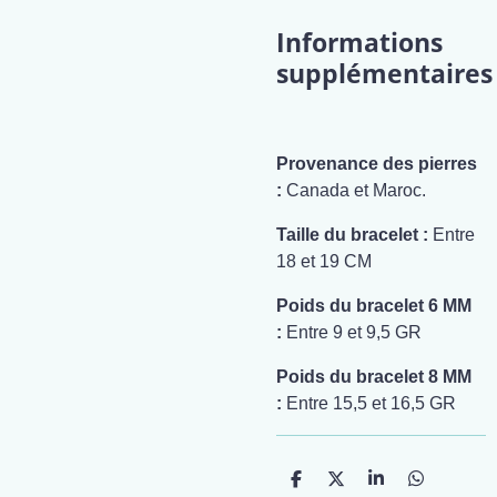
Informations
supplémentaires
Provenance des pierres
:
Canada et Maroc.
Taille du bracelet :
Entre
18 et 19 CM
Poids du bracelet 6 MM
:
Entre 9 et 9,5 GR
Poids du bracelet 8 MM
:
Entre 15,5 et 16,5 GR
P
P
P
P