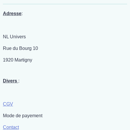
g
g
g
g
e
e
e
e
r
r
r
r
Adresse
:
NL Univers
Rue du Bourg 10
1920 Martigny
Divers
:
CGV
Mode de payement
Contact