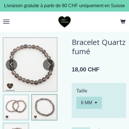
Livraison gratuite à partir de 80 CHF uniquement en Suisse
Passer
au
contenu
principal
Bracelet Quartz
fumé
18,00 CHF
Taille