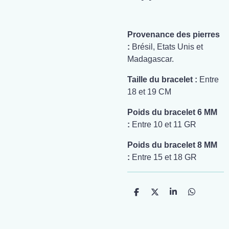
Provenance des pierres
:
Brésil, Etats Unis et
Madagascar.
Taille du bracelet :
Entre
18 et 19 CM
Poids du bracelet 6 MM
:
Entre 10 et 11 GR
Poids du bracelet 8 MM
:
Entre 15 et 18 GR
P
P
P
P
a
a
a
a
r
r
r
r
t
t
t
t
a
a
a
a