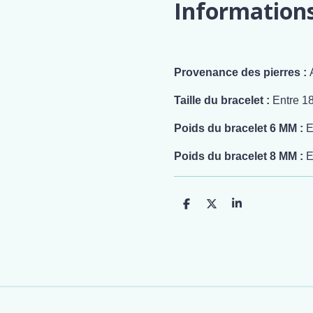
Information
Provenance des pierres :
Taille du bracelet :
Entre 1
Poids du bracelet 6 MM :
E
Poids du bracelet 8 MM :
E
P
P
P
a
a
a
r
r
r
t
t
t
a
a
a
g
g
g
e
e
e
r
r
r