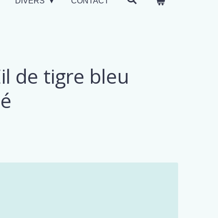
DIVERS
CONTACT
l de tigre bleu
té